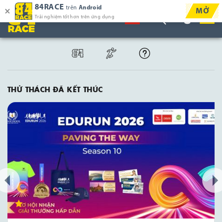
84RACE
trên
Android
MỞ
Trải nghiệm tốt hơn trên ứng dụng
THỬ THÁCH ĐÃ KẾT THÚC