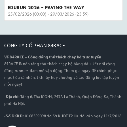
EDURUN 2026 – PAVING THE WAY
25/02/2026 (00:00) - 29/03/2026 (23:59)
CÔNG TY CỔ PHẦN 84RACE
Về 84RACE – Cộng đồng thử thách chạy bộ trực tuyến
84RACE là nền tảng thử thách chạy bộ hàng đầu, kết nối cộng
đồng runners đam mê vận động. Tham gia ngay để chinh phục
mục tiêu cá nhân, tích lũy huy chương và tạo động lực tập luyện
mỗi ngày!
-Địa chỉ:
Tầng 6, Tòa ICON4, 243A La Thành, Quận Đống Đa, Thành
phố Hà Nội.
-Số ĐKKD:
0108359098 do Sở KHĐT TP Hà Nội cấp ngày 11/7/2018.