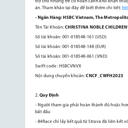
trợ cho những trẻ có hoàn cảnh khó khăn thuộ
án. Tham khảo tại đây để biết thêm chi tiết:
ht
-
Ngân Hàng: HSBC Vietnam, The Metropolita
Tên Tài Khoản:
CHRISTINA NOBLE CHILDREN
Số tài khoản: 001-018548-161 (USD)
Số tài khoản: 001-018548-148 (EUR)
Số tài khoản: 001-018548-061 (VND)
Swift code : HSBCVNVX
Nội dung chuyển khoản:
CNCF_CWFH2023
Quy Định
- Người tham gia phải hoàn thành đủ hoặc hơn 
bắt đầu
- 84Race chỉ lấy kết quả từ Strava đã liên kết