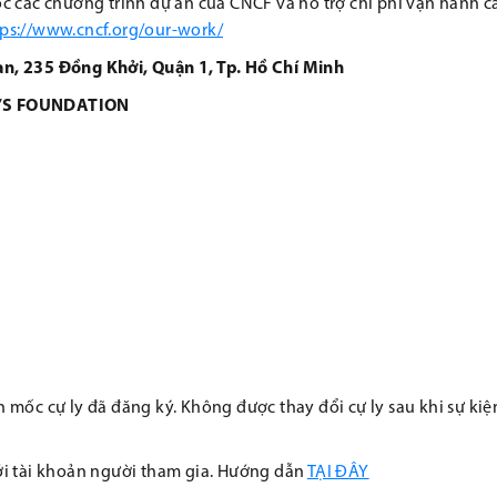
c các chương trình dự án của CNCF và hỗ trợ chi phí vận hành c
tps://www.cncf.org/our-work/
n, 235 Đồng Khởi, Quận 1, Tp. Hồ Chí Minh
’S FOUNDATION
mốc cự ly đã đăng ký. Không được thay đổi cự ly sau khi sự kiệ
 với tài khoản người tham gia. Hướng dẫn
TẠI ĐÂY