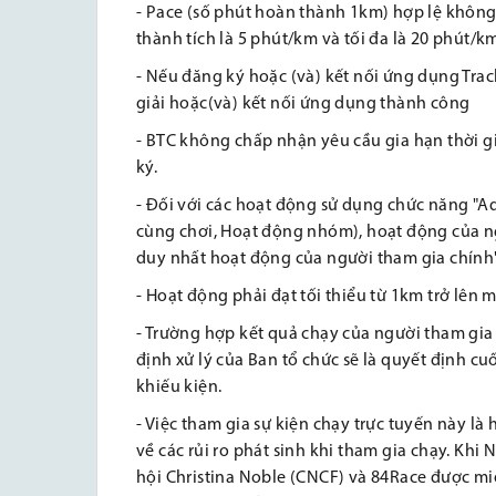
- Pace (số phút hoàn thành 1km) hợp lệ không 
thành tích là 5 phút/km và tối đa là 20 phút/k
- Nếu đăng ký hoặc (và) kết nối ứng dụng Track
giải hoặc(và) kết nối ứng dụng thành công
- BTC không chấp nhận yêu cầu gia hạn thời 
ký.
- Đối với các hoạt động sử dụng chức năng "Ad
cùng chơi, Hoạt động nhóm), hoạt động của ng
duy nhất hoạt động của người tham gia chính
- Hoạt động phải đạt tối thiểu từ 1km trở lên 
- Trường hợp kết quả chạy của người tham gia 
định xử lý của Ban tổ chức sẽ là quyết định c
khiếu kiện.
- Việc tham gia sự kiện chạy trực tuyến này l
về các rủi ro phát sinh khi tham gia chạy. Khi
hội Christina Noble (CNCF) và 84Race được mi