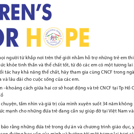
mọi người từ khắp nơi trên thế giới nhằm hỗ trợ những trẻ em thi
c khỏe tinh thần và thể chất tốt, từ đó các em có một tương lai 
uổi tác hay khả năng thể chất, hãy tham gia cùng CNCF trong ng
a và lâu dài cho cuộc sống của các em.
m –khoảng cách giữa hai cơ sở hoạt động và trẻ CNCF tại Tp Hồ 
Cổ
u chuyện, tầm nhìn và giá trị của mình xuyên suốt 34 năm không
ức mạnh cho những đứa trẻ đang cần sự giúp đỡ tại Việt Nam và
bảo rằng những đứa trẻ trong dự án và chương trình giáo dục, y