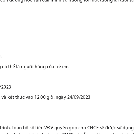
c con đường học vấn của mình và hướng tới một tương lai tươi s
m
g có thể là người hùng của trẻ em
9/2023
 và kết thúc vào 12:00 giờ, ngày 24/09/2023
rình. Toàn bộ số tiền VĐV quyên góp cho CNCF sẽ được sử dụng 