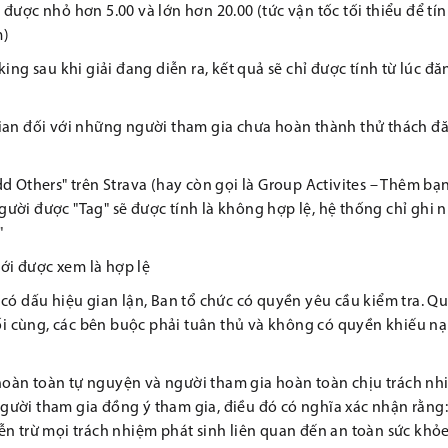
được nhỏ hơn 5.00 và lớn hơn 20.00 (tức vận tốc tối thiểu để tí
m)
ing sau khi giải đang diễn ra, kết quả sẽ chỉ được tính từ lúc đă
gian đối với những người tham gia chưa hoàn thành thử thách đ
d Others" trên Strava (hay còn gọi là Group Activites – Thêm bạ
ười được "Tag" sẽ được tính là không hợp lệ, hệ thống chỉ ghi 
"
mới được xem là hợp lệ
có dấu hiệu gian lận, Ban tổ chức có quyền yêu cầu kiểm tra. Q
uối cùng, các bên buộc phải tuân thủ và không có quyền khiếu nại
à hoàn toàn tự nguyện và người tham gia hoàn toàn chịu trách n
 Người tham gia đồng ý tham gia, điều đó có nghĩa xác nhận rằng
ễn trừ mọi trách nhiệm phát sinh liên quan đến an toàn sức khỏ