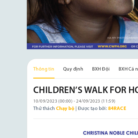
Thông tin
Quy định
BXH Đội
BXH Cá 
CHILDREN’S WALK FOR H
10/09/2023 (00:00) - 24/09/2023 (11:59)
Thử thách
Chạy bộ
| Được tạo bởi:
84RACE