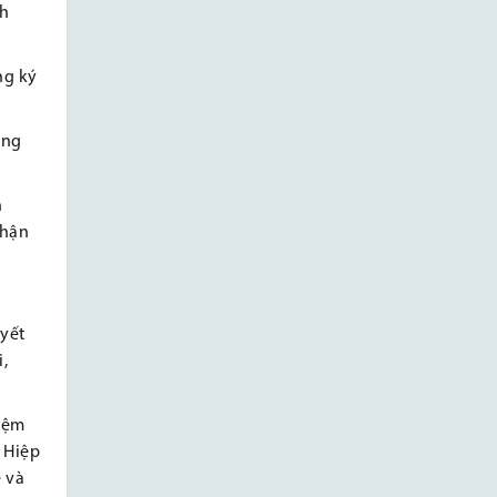
nh
ng ký
ăng
n
nhận
uyết
,
hiệm
: Hiệp
e và