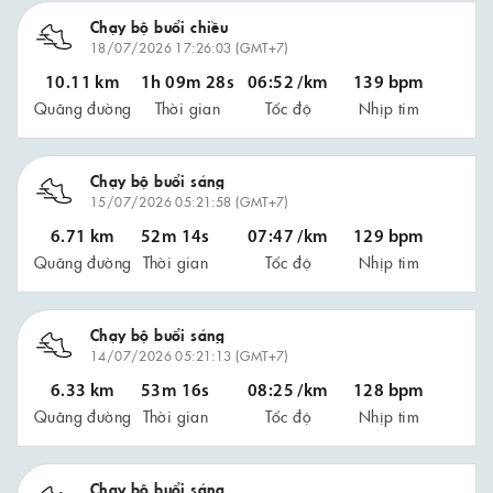
Chạy bộ buổi chiều
18/07/2026 17:26:03 (GMT+7)
10.11 km
1h 09m 28s
06:52 /km
139 bpm
Quãng đường
Thời gian
Tốc độ
Nhịp tim
Chạy bộ buổi sáng
15/07/2026 05:21:58 (GMT+7)
6.71 km
52m 14s
07:47 /km
129 bpm
Quãng đường
Thời gian
Tốc độ
Nhịp tim
Chạy bộ buổi sáng
14/07/2026 05:21:13 (GMT+7)
6.33 km
53m 16s
08:25 /km
128 bpm
Quãng đường
Thời gian
Tốc độ
Nhịp tim
Chạy bộ buổi sáng