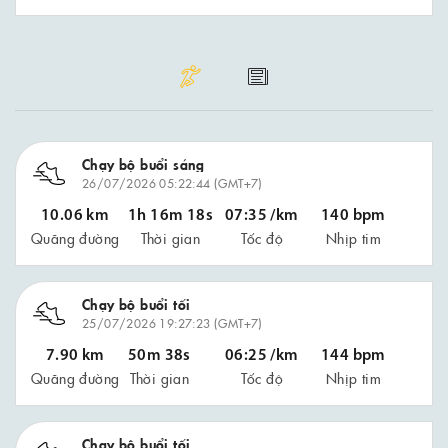
Chạy bộ buổi sáng
26/07/2026 05:22:44 (GMT+7)
10.06 km
1h 16m 18s
07:35 /km
140 bpm
Quãng đường
Thời gian
Tốc độ
Nhịp tim
Chạy bộ buổi tối
25/07/2026 19:27:23 (GMT+7)
7.90 km
50m 38s
06:25 /km
144 bpm
Quãng đường
Thời gian
Tốc độ
Nhịp tim
Chạy bộ buổi tối