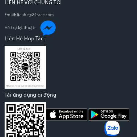
LIÊN HỆ VỚI CHÚNG TÔI
Email:
lienhe@84race.com
Hỗ trợ kỹ thuật:
Liên Hệ Hợp Tác:
Tải ứng dụng di động