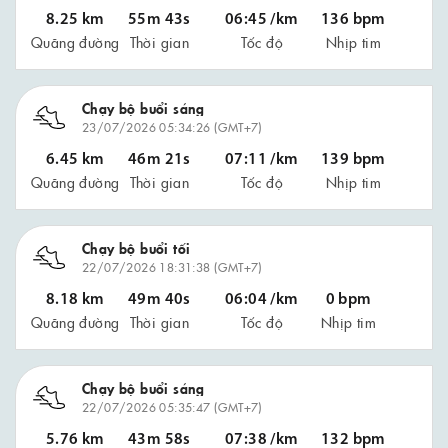
8.25 km
55m 43s
06:45 /km
136 bpm
Quãng đường
Thời gian
Tốc độ
Nhịp tim
Chạy bộ buổi sáng
23/07/2026 05:34:26 (GMT+7)
6.45 km
46m 21s
07:11 /km
139 bpm
Quãng đường
Thời gian
Tốc độ
Nhịp tim
Chạy bộ buổi tối
22/07/2026 18:31:38 (GMT+7)
8.18 km
49m 40s
06:04 /km
0 bpm
Quãng đường
Thời gian
Tốc độ
Nhịp tim
Chạy bộ buổi sáng
22/07/2026 05:35:47 (GMT+7)
5.76 km
43m 58s
07:38 /km
132 bpm