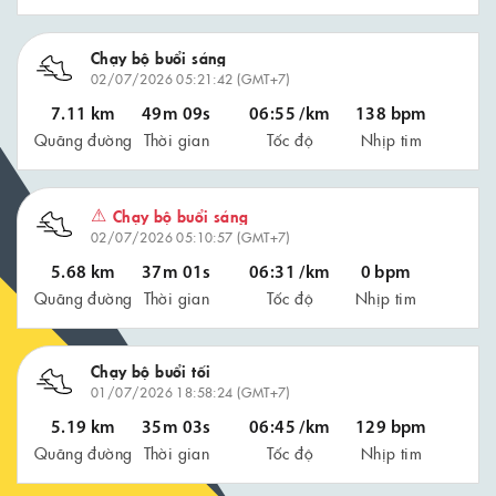
Chạy bộ buổi sáng
02/07/2026 05:21:42 (GMT+7)
7.11 km
49m 09s
06:55 /km
138 bpm
Quãng đường
Thời gian
Tốc độ
Nhịp tim
⚠
Chạy bộ buổi sáng
02/07/2026 05:10:57 (GMT+7)
5.68 km
37m 01s
06:31 /km
0 bpm
Quãng đường
Thời gian
Tốc độ
Nhịp tim
Chạy bộ buổi tối
01/07/2026 18:58:24 (GMT+7)
5.19 km
35m 03s
06:45 /km
129 bpm
Quãng đường
Thời gian
Tốc độ
Nhịp tim