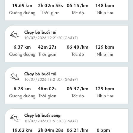
19.69 km
2h 02m 55s
06:15 /km
148 bpm
Quãng đường
Thời gian
Tốc độ
Nhịp tim
Chạy bộ buổi tối
10/07/2026 19:21:20 (GMT+7)
6.37 km
42m 27s
06:40 /km
129 bpm
Quãng đường
Thời gian
Tốc độ
Nhịp tim
Chạy bộ buổi tối
10/07/2026 18:21:07 (GMT+7)
6.78 km
46m 02s
06:47 /km
129 bpm
Quãng đường
Thời gian
Tốc độ
Nhịp tim
Chạy bộ buổi sáng
10/07/2026 04:51:10 (GMT+7)
19.62 km
2h 04m 28s
06:21 /km
0 bpm