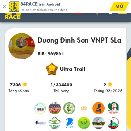
84RACE
trên
Android
MỞ
Trải nghiệm tốt hơn trên ứng dụng
Dương Đình Sơn VNPT SLa
BIB: 969851
Ultra Trail
7306
1/334400
2
Tổng số sao
Thứ hạng
Tháng 08/2026