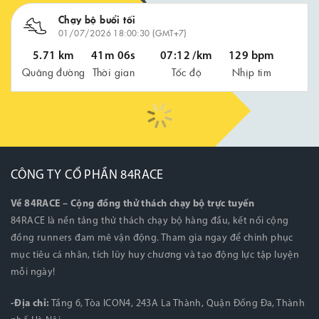
Chạy bộ buổi tối
01/07/2026 18:00:30 (GMT+7)
5.71 km
41m 06s
07:12 /km
129 bpm
Quãng đường
Thời gian
Tốc độ
Nhịp tim
CÔNG TY CỔ PHẦN 84RACE
Về 84RACE – Cộng đồng thử thách chạy bộ trực tuyến
84RACE là nền tảng thử thách chạy bộ hàng đầu, kết nối cộng
đồng runners đam mê vận động. Tham gia ngay để chinh phục
mục tiêu cá nhân, tích lũy huy chương và tạo động lực tập luyện
mỗi ngày!
-Địa chỉ:
Tầng 6, Tòa ICON4, 243A La Thành, Quận Đống Đa, Thành