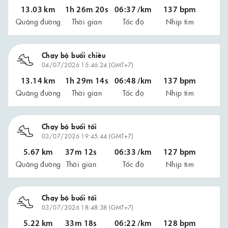
13.03 km
1h 26m 20s
06:37 /km
137 bpm
Quãng đường
Thời gian
Tốc độ
Nhịp tim
Chạy bộ buổi chiều
04/07/2026 15:46:24 (GMT+7)
13.14 km
1h 29m 14s
06:48 /km
137 bpm
Quãng đường
Thời gian
Tốc độ
Nhịp tim
Chạy bộ buổi tối
03/07/2026 19:45:44 (GMT+7)
5.67 km
37m 12s
06:33 /km
127 bpm
Quãng đường
Thời gian
Tốc độ
Nhịp tim
Chạy bộ buổi tối
03/07/2026 18:48:38 (GMT+7)
5.22 km
33m 18s
06:22 /km
128 bpm