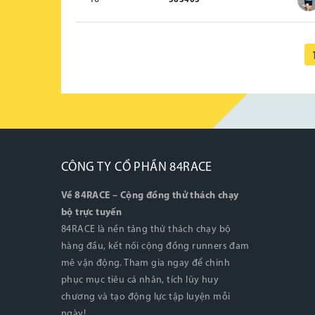
563405
CÔNG TY CỔ PHẦN 84RACE
Về 84RACE – Cộng đồng thử thách chạy
bộ trực tuyến
84RACE là nền tảng thử thách chạy bộ
hàng đầu, kết nối cộng đồng runners đam
mê vận động. Tham gia ngay để chinh
phục mục tiêu cá nhân, tích lũy huy
chương và tạo động lực tập luyện mỗi
ngày!