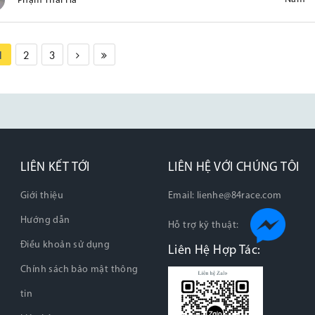
Phạm Thái Hà
1
2
3
LIÊN KẾT TỚI
LIÊN HỆ VỚI CHÚNG TÔI
Giới thiệu
Email:
lienhe@84race.com
Hướng dẫn
Hỗ trợ kỹ thuật:
Điều khoản sử dụng
Liên Hệ Hợp Tác:
Chính sách bảo mật thông
tin