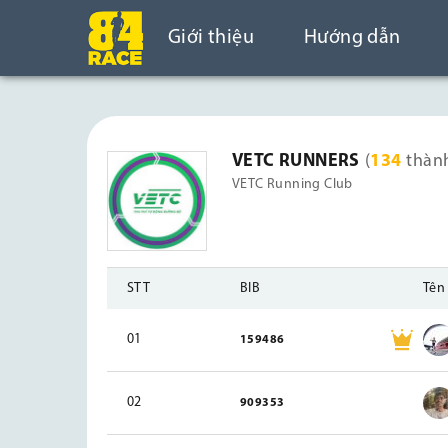
Giới thiệu
Hướng dẫn
VETC RUNNERS
(
134
thàn
VETC Running Club
STT
BIB
Tên
01
159486
02
909353