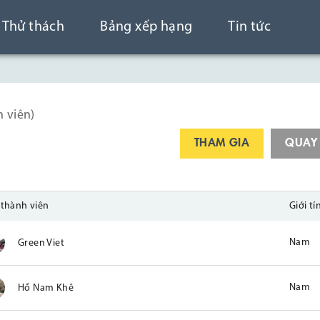
Thử thách
Bảng xếp hạng
Tin tức
h viên)
THAM GIA
QUAY
 thành viên
Giới tí
Nam
Green Viet
Nam
Hồ Nam Khê