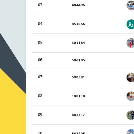
03
484496
04
851866
05
301184
06
506105
07
590591
08
188118
09
882717
10