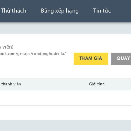
Thử thách
Bảng xếp hạng
Tin tức
h viên)
acebook.com/groups/condonghodenlu/
THAM GIA
QUAY
 thành viên
Giới tính