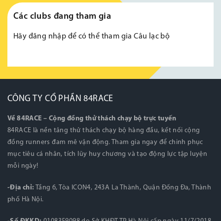
Các clubs đang tham gia
Hãy
đăng nhập
để có thể tham gia Câu lạc bộ
CÔNG TY CỔ PHẦN 84RACE
Về 84RACE – Cộng đồng thử thách chạy bộ trực tuyến
84RACE là nền tảng thử thách chạy bộ hàng đầu, kết nối cộng
đồng runners đam mê vận động. Tham gia ngay để chinh phục
mục tiêu cá nhân, tích lũy huy chương và tạo động lực tập luyện
mỗi ngày!
-Địa chỉ:
Tầng 6, Tòa ICON4, 243A La Thành, Quận Đống Đa, Thành
phố Hà Nội.