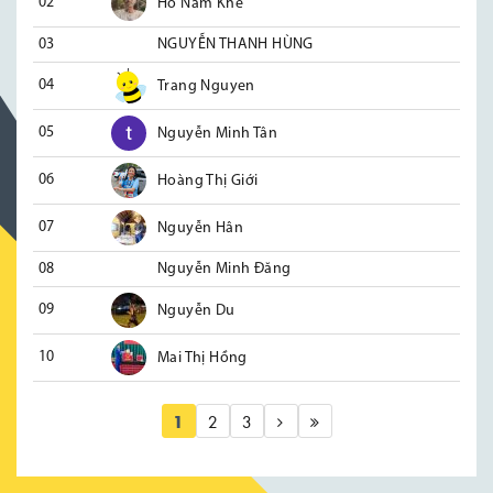
02
Hồ Nam Khê
03
NGUYỄN THANH HÙNG
04
Trang Nguyen
05
Nguyễn Minh Tân
06
Hoàng Thị Giới
07
Nguyễn Hân
08
Nguyễn Minh Đăng
09
Nguyễn Du
10
Mai Thị Hồng
1
2
3