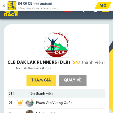
84RACE
trên
Android
MỞ
Trải nghiệm tốt hơn trên ứng dụng
CLB DAK LAK RUNNERS (DLR)
(
547
thành viên)
CLB Dak Lak Runners (DLR)
THAM GIA
QUAY VỀ
STT
Tên thành viên
01
Phạm Văn Vương Quốc