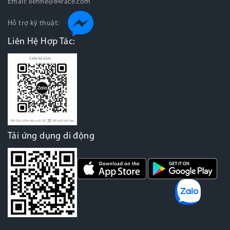
Email:
lienhe@84race.com
Hỗ trợ kỹ thuật:
Liên Hệ Hợp Tác:
Tải ứng dụng di động