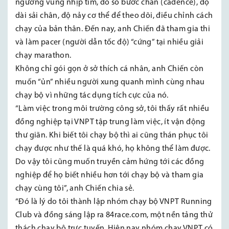
ngưỡng vùng nhịp tim, đo số bước chân (cadence), độ
dài sải chân, độ nảy cơ thể để theo dõi, điều chỉnh cách
chạy của bản thân. Đến nay, anh Chiến đã tham gia thi
và làm pacer (người dẫn tốc độ) “cứng” tại nhiều giải
chạy marathon.
Không chỉ gói gọn ở sở thích cá nhân, anh Chiến còn
muốn “ủn” nhiều người xung quanh mình cùng nhau
chạy bộ vì những tác dụng tích cực của nó.
“Làm việc trong môi trường công sở, tôi thấy rất nhiều
đồng nghiệp tại VNPT tập trung làm việc, ít vận động
thư giãn. Khi biết tôi chạy bộ thì ai cũng thán phục tôi
chạy được như thế là quá khó, họ không thể làm được.
Do vậy tôi cũng muốn truyền cảm hứng tới các đồng
nghiệp để họ biết nhiều hơn tới chạy bộ và tham gia
chạy cùng tôi”, anh Chiến chia sẻ.
“Đó là lý do tôi thành lập nhóm chạy bộ VNPT Running
Club và đồng sáng lập ra 84race.com, một nền tảng thử
thách chạy bộ trực tuyến. Hiện nay nhóm chạy VNPT có