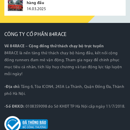
hàng đầu
14.03.2025
CÔNG TY CỔ PHẦN 84RACE
Về 84RACE – Cộng đồng thử thách chạy bộ trực tuyến
84RACE là nền tảng thử thách chạy bộ hàng đầu, kết nối cộng
đồng runners đam mê vận động. Tham gia ngay để chinh phục
mục tiêu cá nhân, tích lũy huy chương và tạo động lực tập luyện
mỗi ngày!
-Địa chỉ:
Tầng 6, Tòa ICON4, 243A La Thành, Quận Đống Đa, Thành
phố Hà Nội.
-Số ĐKKD:
0108359098 do Sở KHĐT TP Hà Nội cấp ngày 11/7/2018.