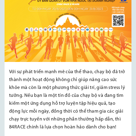
Với sự phát triển mạnh mẽ của thể thao, chạy bộ đã trở
thành một hoạt động không chỉ giúp nâng cao sức
khỏe mà còn là một phương thức giải trí, giảm stress lý
tưởng. Nếu bạn là một tín đồ của chạy bộ và đang tìm
kiếm một ứng dụng hỗ trợ luyện tập hiệu quả, tạo
động lực mỗi ngày, đồng thời có thể tham gia các giải
chạy trực tuyến với những phần thưởng hấp dẫn, thì
84RACE chính là lựa chọn hoàn hảo dành cho bạn!