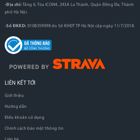
-Địa chỉ:
Tầng 6, Tòa ICON4, 243A La Thành, Quận Đống Đa, Thành
phố Hà Nội.
-Số ĐKKD:
0108359098 do Sở KHĐT TP Hà Nội cấp ngày 11/7/2018.
LIÊN KẾT TỚI
Giới thiệu
Hướng dẫn
Điều khoản sử dụng
Chính sách bảo mật thông tin
Liên hệ