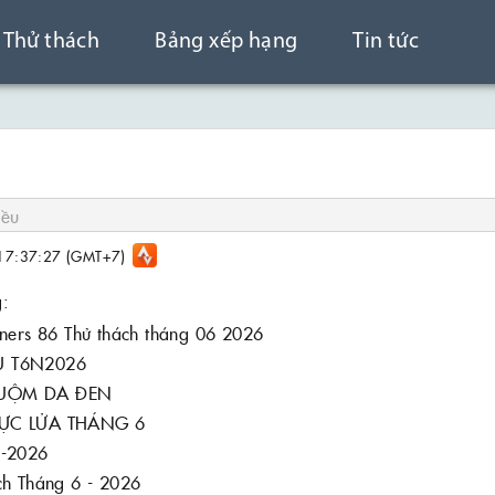
Thử thách
Bảng xếp hạng
Tin tức
17:37:27 (GMT+7)
g:
ners 86 Thử thách tháng 06 2026
 T6N2026
UỘM DA ĐEN
ỰC LỬA THÁNG 6
6-2026
ch Tháng 6 - 2026