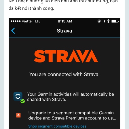
Nếu nhận được giao diện như ảnh thì chúc mừng, bạn
đã kết nối thành công.