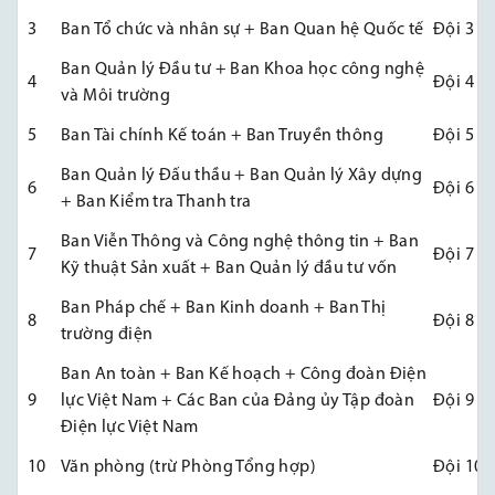
3
Ban Tổ chức và nhân sự + Ban Quan hệ Quốc tế
Đội 3
Ban Quản lý Đầu tư + Ban Khoa học công nghệ
4
Đội 4
và Môi trường
5
Ban Tài chính Kế toán + Ban Truyền thông
Đội 5
Ban Quản lý Đấu thầu + Ban Quản lý Xây dựng
6
Đội 6
+ Ban Kiểm tra Thanh tra
Ban Viễn Thông và Công nghệ thông tin + Ban
7
Đội 7
Kỹ thuật Sản xuất + Ban Quản lý đầu tư vốn
Ban Pháp chế + Ban Kinh doanh + Ban Thị
8
Đội 8
trường điện
Ban An toàn + Ban Kế hoạch + Công đoàn Điện
9
lực Việt Nam + Các Ban của Đảng ủy Tập đoàn
Đội 9
Điện lực Việt Nam
10
Văn phòng (trừ Phòng Tổng hợp)
Đội 10