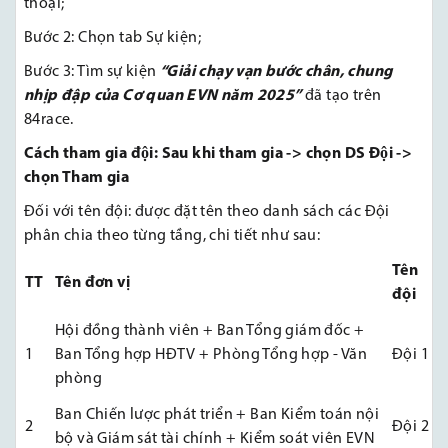
thoại;
Bước 2: Chọn tab Sự kiện;
Bước 3: Tìm sự kiện
“Giải chạy vạn bước chân, chung
nhịp đập của Cơ quan EVN năm 2025”
đã tạo trên
84race.
Cách tham gia đội: Sau khi tham gia -> chọn DS Đội ->
chọn Tham gia
Đối với tên đội: được đặt tên theo danh sách các Đội
phân chia theo từng tầng, chi tiết như sau:
Tên
TT
Tên đơn vị
đội
Hội đồng thành viên + Ban Tổng giám đốc +
1
Ban Tổng hợp HĐTV + Phòng Tổng hợp - Văn
Đội 1
phòng
Ban Chiến lược phát triển + Ban Kiểm toán nội
2
Đội 2
bộ và Giám sát tài chính + Kiểm soát viên EVN