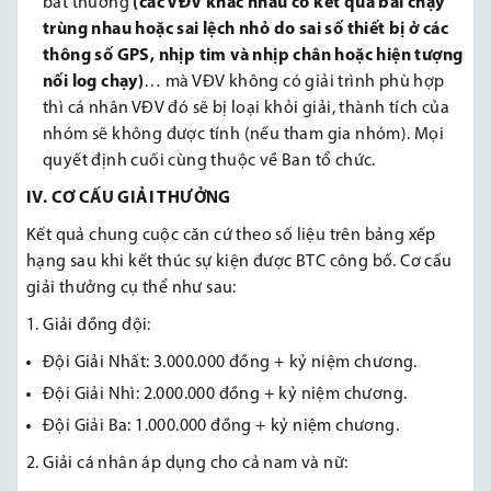
bất thường
(các VĐV khác nhau có kết quả bài chạy
trùng nhau hoặc sai lệch nhỏ do sai số thiết bị ở các
thông số GPS, nhịp tim và nhịp chân hoặc hiện tượng
nối log chạy)
… mà VĐV không có giải trình phù hợp
thì cá nhân VĐV đó sẽ bị loại khỏi giải, thành tích của
nhóm sẽ không được tính (nếu tham gia nhóm). Mọi
quyết định cuối cùng thuộc về Ban tổ chức.
IV. CƠ CẤU GIẢI THƯỞNG
Kết quả chung cuộc căn cứ theo số liệu trên bảng xếp
hạng sau khi kết thúc sự kiện được BTC công bố. Cơ cấu
giải thưởng cụ thể như sau:
1. Giải đồng đội:
Đội Giải Nhất: 3.000.000 đồng + kỷ niệm chương.
Đội Giải Nhì: 2.000.000 đồng + kỷ niệm chương.
Đội Giải Ba: 1.000.000 đồng + kỷ niệm chương.
2. Giải cá nhân áp dụng cho cả nam và nữ: