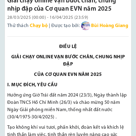
Giải chạy online vạn bước chân, chung
nhịp đập của Cơ quan EVN năm 2025
28/03/2025 (00:00) - 16/04/2025 (23:59)
Thử thách
Chạy bộ
| Được tạo bởi:
Bùi Hoàng Giang
ĐIỀU LỆ
GIẢI CHẠY ONLINE
VẠN BƯỚC CHÂN, CHUNG NHỊP
ĐẬP
CỦA CƠ QUAN EVN NĂM 2025
I. MỤC ĐÍCH
, YÊU CẦU
Hưởng ứng Giờ Trái đất năm 2024 (23/3), Ngày thành lập
Đoàn TNCS Hồ Chí Minh (26/3) và chào mừng 50 năm
Ngày Giải phóng miền Nam, thống nhất đất nước
(30/4/1975-30/4/2025) .
Tạo không khí vui tươi, phấn khởi, đoàn kết và khích lệ
tinh thần làm việc, tinh thần rèn luyện nâng cao sức