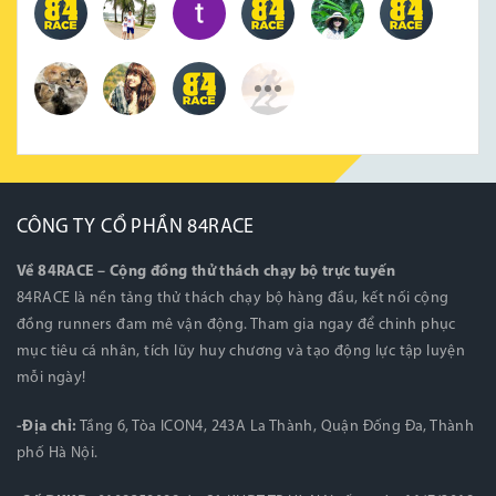
CÔNG TY CỔ PHẦN 84RACE
Về 84RACE – Cộng đồng thử thách chạy bộ trực tuyến
84RACE là nền tảng thử thách chạy bộ hàng đầu, kết nối cộng
đồng runners đam mê vận động. Tham gia ngay để chinh phục
mục tiêu cá nhân, tích lũy huy chương và tạo động lực tập luyện
mỗi ngày!
-Địa chỉ:
Tầng 6, Tòa ICON4, 243A La Thành, Quận Đống Đa, Thành
phố Hà Nội.