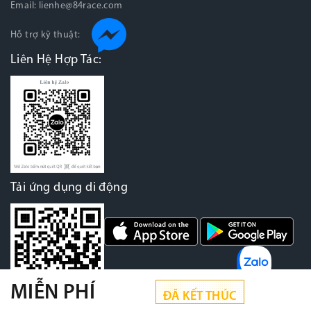
Email:
lienhe@84race.com
Hỗ trợ kỹ thuật:
Liên Hệ Hợp Tác:
Tải ứng dụng di động
MIỄN PHÍ
ĐÃ KẾT THÚC