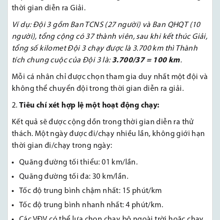
thời gian diễn ra Giải.
Ví dụ: Đội 3 gồm Ban TCNS (27 người) và Ban QHQT (10
người), tổng cộng có 37 thành viên, sau khi kết thúc Giải,
tổng số kilomet Đội 3 chạy được là 3.700 km thì Thành
tích chung cuộc của Đội 3 là:
3.700/37 = 100 km
.
Mỗi cá nhân chỉ được chọn tham gia duy nhất một đội và
không thể chuyển đội trong thời gian diễn ra giải.
Tiêu chí xét hợp lệ một hoạt động chạy:
Kết quả sẽ được cộng dồn trong thời gian diễn ra thử
thách. Một ngày được đi/chạy nhiều lần, không giới hạn
thời gian đi/chạy trong ngày:
Quãng đường tối thiểu: 01 km/lần.
Quãng đường tối đa: 30 km/lần.
Tốc độ trung bình chậm nhất: 15 phút/km
Tốc độ trung bình nhanh nhất: 4 phút/km.
Các VĐV có thể lựa chọn chạy bộ ngoài trời hoặc chạy