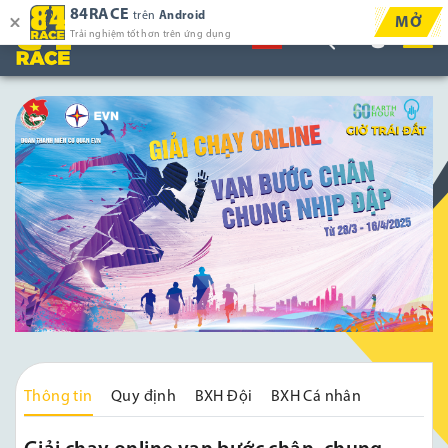
84RACE
trên
Android
MỞ
Trải nghiệm tốt hơn trên ứng dụng
Thông tin
Quy định
BXH Đội
BXH Cá nhân