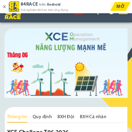
84RACE
trên
Android
MỞ
Trải nghiệm tốt hơn trên ứng dụng
Thông tin
Quy định
BXH Đội
BXH Cá nhân