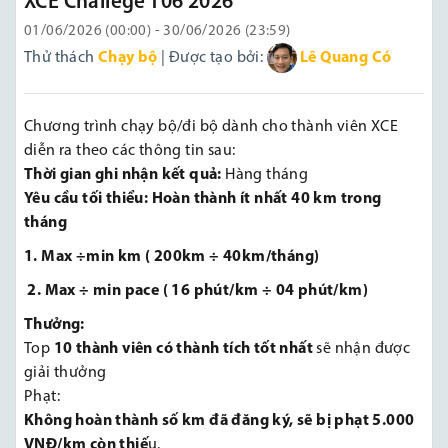
XCE Challege T06 2026
01/06/2026 (00:00) - 30/06/2026 (23:59)
Thử thách
Chạy bộ
| Được tạo bởi:
Lê Quang Có
Chương trình chạy bộ/đi bộ dành cho thành viên XCE
diễn ra theo các thông tin sau:
Thời gian ghi nhận kết quả:
Hàng tháng
Yêu cầu tối thiểu: Hoàn thành ít nhất 40 km trong
tháng
1. Max ÷min km ( 200km ÷ 40km/tháng)
2. Max ÷ min pace ( 16 phút/km ÷ 04 phút/km)
Thưởng:
Top
10 thành viên có thành tích tốt nhất
sẽ nhận được
giải thưởng
Phạt:
Không hoàn thành số km đã đăng ký, sẽ bị phạt 5.000
VNĐ/km còn thiế
u.