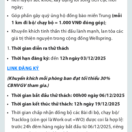
Rèn luyện sức khỏe, xây dựng lối sống tích cực mỗi
ngày;
Góp phần gây quỹ ủng hộ đồng bào miền Trung
(mỗi
1 km đi bộ/ chạy bộ = 1.000 VNĐ đóng góp)
;
Khuyến khích tinh thần thi đấu lành mạnh, lan tỏa các
giá trị thiện nguyện trong cộng đồng Wellspring.
Thời gian diễn ra thử thách
Thời hạn đăng ký:
đến
12h ngày 03/12/2025
LINK ĐĂNG
KÝ
(Khuyến khích mỗi phòng ban đạt tối thiểu 30%
CBNVGV tham gia.)
Thời gian bắt đầu thử thách: 00h00 ngày 06/12/2025
Thời gian kết thúc thử thách: 12h ngày 19/12/2025
Thời gian chấp nhận đồng bộ các Bài đi bộ, chạy bộ/
Tracklog (còn gọi là Work out =WO) được coi là hợp lệ:
trước 24h đêm hàng ngày bắt đầu từ 06/12/2025, riêng