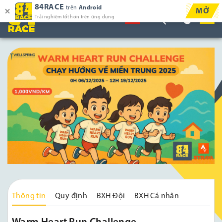
84RACE
trên
Android
MỞ
Trải nghiệm tốt hơn trên ứng dụng
Thông tin
Quy định
BXH Đội
BXH Cá nhân