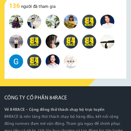
136
người đã tham gia
CÔNG TY CỔ PHẦN 84RACE
Về 84RACE – Cộng đồng thử thách chạy bộ trực tuyến
84RACE là nền tảng thử thách chạy bộ hàng đầu, kết nối cộng
đồng runners đam mê vận động. Tham gia ngay để chinh phục
mục tiêu cá nhân, tích lũy huy chương và tạo động lực tập luyện