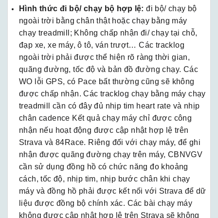
Hình thức đi bộ/ chạy bộ hợp lệ:
đi bộ/ chạy bộ
ngoài trời bằng chân thật hoặc chạy bằng máy
chạy treadmill; Không chấp nhận đi/ chạy tại chỗ,
đạp xe, xe máy, ô tô, ván trượt… Các tracklog
ngoài trời phải được thể hiện rõ ràng thời gian,
quãng đường, tốc độ và bản đồ đường chạy. Các
WO lỗi GPS, có Pace bất thường cũng sẽ không
được chấp nhận. Các tracklog chạy bằng máy chạy
treadmill cần có đây đủ nhịp tim heart rate và nhịp
chân cadence Kết quả chạy máy chỉ được công
nhận nếu hoạt động được cập nhật hợp lệ trên
Strava và 84Race. Riêng đối với chạy máy, để ghi
nhận được quãng đường chạy trên máy, CBNVGV
cần sử dụng đồng hồ có chức năng đo khoảng
cách, tốc độ, nhịp tim, nhịp bước chân khi chạy
máy và đồng hồ phải được kết nối với Strava để dữ
liệu được đồng bộ chính xác. Các bài chạy máy
không được cập nhật hợp lệ trên Strava sẽ không