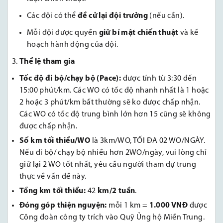
Các đội có thể
đề cử lại đội trưởng
(nếu cần).
Mỗi đội được quyền
giữ bí mật chiến thuật
và kế
hoạch hành động của đội.
Thể lệ tham gia
Tốc độ đi bộ/chạy bộ (Pace):
được tính từ 3:30 đến
15:00 phút/km. Các WO có tốc độ nhanh nhất là 1 hoặc
2 hoặc 3 phút/km bất thường sẽ ko được chấp nhận.
Các WO có tốc độ trung bình lớn hơn 15 cũng sẽ không
được chấp nhận.
Số km tối thiểu/WO
là 3km/WO, TỐI ĐA 02 WO/NGÀY.
Nếu đi bộ/ chạy bộ nhiều hơn 2WO/ngày, vui lòng chỉ
giữ lại 2 WO tốt nhất, yêu cầu người tham dự trung
thực về vấn đề này.
Tổng km tối thiểu:
42
km/2 tuần
.
Đóng góp thiện nguyện:
mỗi 1 km =
1.000 VNĐ
được
Công đoàn công ty trích vào Quỹ Ủng hộ Miền Trung.