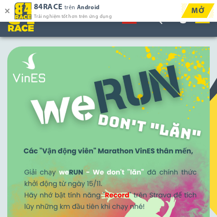
84RACE
trên
Android
MỞ
Trải nghiệm tốt hơn trên ứng dụng