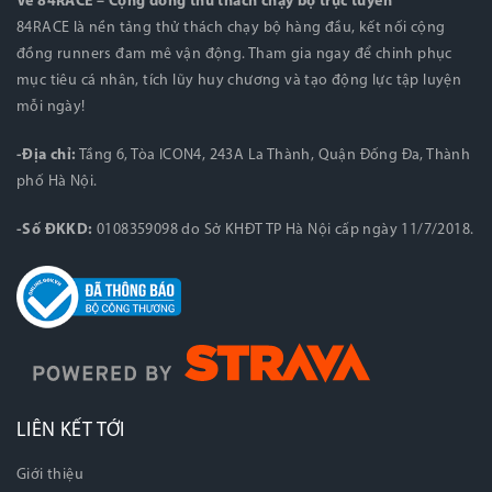
Về 84RACE – Cộng đồng thử thách chạy bộ trực tuyến
84RACE là nền tảng thử thách chạy bộ hàng đầu, kết nối cộng
đồng runners đam mê vận động. Tham gia ngay để chinh phục
mục tiêu cá nhân, tích lũy huy chương và tạo động lực tập luyện
mỗi ngày!
-Địa chỉ:
Tầng 6, Tòa ICON4, 243A La Thành, Quận Đống Đa, Thành
phố Hà Nội.
-Số ĐKKD:
0108359098 do Sở KHĐT TP Hà Nội cấp ngày 11/7/2018.
LIÊN KẾT TỚI
Giới thiệu