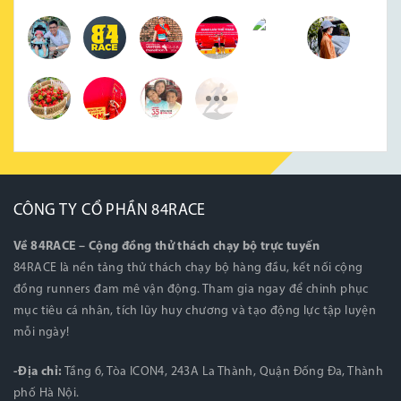
CÔNG TY CỔ PHẦN 84RACE
Về 84RACE – Cộng đồng thử thách chạy bộ trực tuyến
84RACE là nền tảng thử thách chạy bộ hàng đầu, kết nối cộng
đồng runners đam mê vận động. Tham gia ngay để chinh phục
mục tiêu cá nhân, tích lũy huy chương và tạo động lực tập luyện
mỗi ngày!
-Địa chỉ:
Tầng 6, Tòa ICON4, 243A La Thành, Quận Đống Đa, Thành
phố Hà Nội.