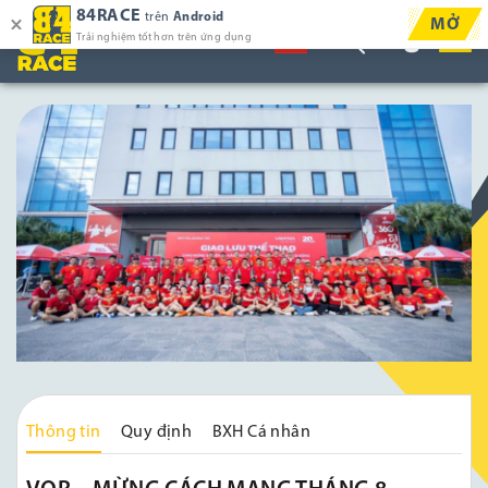
84RACE
trên
Android
MỞ
Trải nghiệm tốt hơn trên ứng dụng
Thông tin
Quy định
BXH Cá nhân