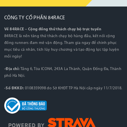
CÔNG TY CỔ PHẦN 84RACE
Về 84RACE – Cộng đồng thử thách chạy bộ trực tuyến
84RACE là nền tảng thử thách chạy bộ hàng đầu, kết nối cộng
đồng runners đam mê vận động. Tham gia ngay để chinh phục
mục tiêu cá nhân, tích lũy huy chương và tạo động lực tập luyện
mỗi ngày!
-Địa chỉ:
Tầng 6, Tòa ICON4, 243A La Thành, Quận Đống Đa, Thành
phố Hà Nội.
-Số ĐKKD:
0108359098 do Sở KHĐT TP Hà Nội cấp ngày 11/7/2018.