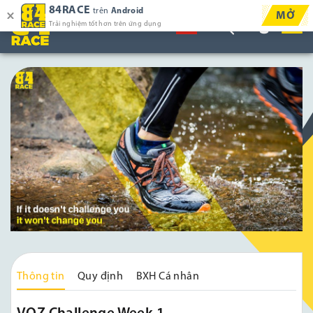
84RACE
trên
Android
MỞ
Trải nghiệm tốt hơn trên ứng dụng
Thông tin
Quy định
BXH Cá nhân