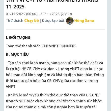
VNPT VPC - PTO - HBH RUNNERS THÁNG
11-2025
01/11/2025 (00:00) - 30/11/2025 (23:59)
Thử thách
Chạy bộ
| Được tạo bởi:
Hùng Sanu
I. ĐỐI TƯỢNG
Toàn thể thành viên CLB VNPT RUNNERS
II. MỤC TIÊU
- Tạo sân chơi lành mạnh, nâng cao sức khỏe thể chất và
là cơ hội để CB-CNV các đơn vị trong VNPT giao lưu, học
hỏi, trao đổi kinh nghiệm và khẳng định bản thân. Đồng
thời tạo sự gắn bó giữa CB-CNV giữa các đơn vị trong
VNPT
- Khích lệ niềm yêu thích thể dục thể thao của CB-CNV
trong VNPT. Việc chạy không chỉ tốt cho chính sức khỏe
của người tham gia mà còn ý nghĩa hơn là truyền tải