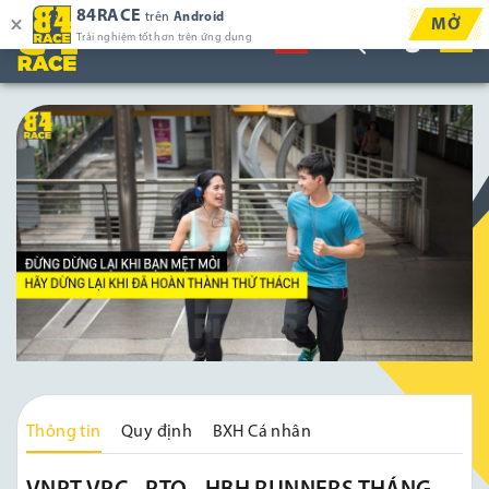
84RACE
trên
Android
MỞ
Trải nghiệm tốt hơn trên ứng dụng
Thông tin
Quy định
BXH Cá nhân