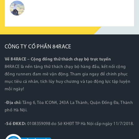
CÔNG TY CỔ PHẦN 84RACE
Về 84RACE – Cộng đồng thử thách chạy bộ trực tuyến
84RACE là nền tảng thử thách chạy bộ hàng đầu, kết nối cộng
đồng runners đam mê vận động. Tham gia ngay để chinh phục
mục tiêu cá nhân, tích lũy huy chương và tạo động lực tập luyện
mỗi ngày!
-Địa chỉ:
Tầng 6, Tòa ICON4, 243A La Thành, Quận Đống Đa, Thành
phố Hà Nội.
-Số ĐKKD:
0108359098 do Sở KHĐT TP Hà Nội cấp ngày 11/7/2018.