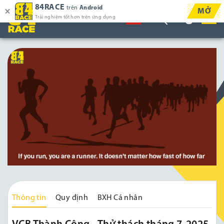
84RACE
trên
Android
MỞ
Trải nghiệm tốt hơn trên ứng dụng
Thông tin
Quy định
BXH Cá nhân