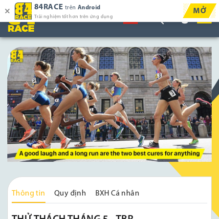
84RACE
trên
Android
MỞ
Trải nghiệm tốt hơn trên ứng dụng
Thông tin
Quy định
BXH Cá nhân