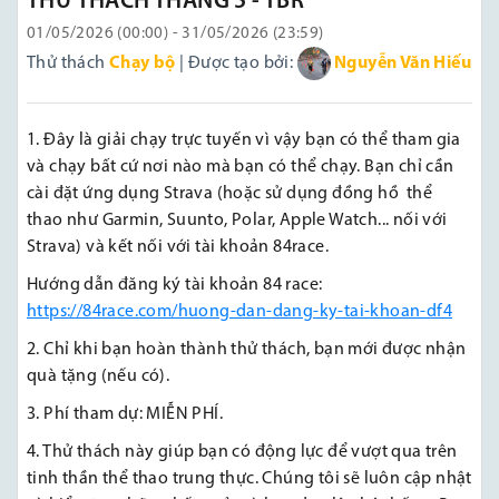
THỬ THÁCH THÁNG 5 - TBR
01/05/2026 (00:00) - 31/05/2026 (23:59)
Thử thách
Chạy bộ
| Được tạo bởi:
Nguyễn Văn Hiếu
1. Đây là giải chạy trực tuyến vì vậy bạn có thể tham gia
và chạy bất cứ nơi nào mà bạn có thể chạy. Bạn chỉ cần
cài đặt ứng dụng Strava (hoặc sử dụng đồng hồ
thể
thao
như Garmin, Suunto, Polar, Apple Watch... nối với
Strava) và kết nối với tài khoản 84race.
Hướng dẫn đăng ký tài khoản 84 race:
https://84race.com/huong-dan-dang-ky-tai-khoan-df4
2. Chỉ khi bạn hoàn thành thử thách, bạn mới được nhận
quà tặng (nếu có).
3. Phí tham dự: MIỄN PHÍ.
4. Thử thách này giúp bạn có động lực để vượt qua trên
tinh thần thể thao trung thực. Chúng tôi sẽ luôn cập nhật