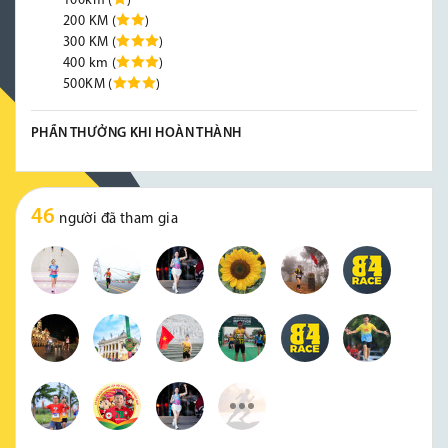
100km (
)
200 KM (
)
300 KM (
)
400 km (
)
500KM (
)
PHẦN THƯỞNG KHI HOÀN THÀNH
46
người đã tham gia