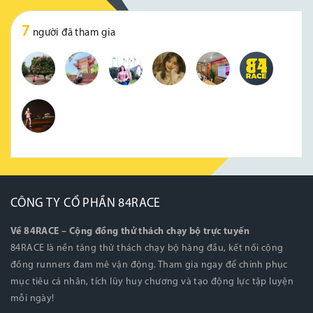
7
người đã tham gia
CÔNG TY CỔ PHẦN 84RACE
Về 84RACE – Cộng đồng thử thách chạy bộ trực tuyến
84RACE là nền tảng thử thách chạy bộ hàng đầu, kết nối cộng
đồng runners đam mê vận động. Tham gia ngay để chinh phục
mục tiêu cá nhân, tích lũy huy chương và tạo động lực tập luyện
mỗi ngày!