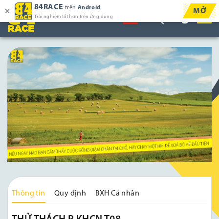
84RACE
trên
Android
MỞ
Trải nghiệm tốt hơn trên ứng dụng
Thông tin
Quy định
BXH Cá nhân