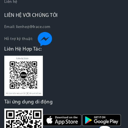
Liên hệ
LIÊN HỆ VỚI CHÚNG TÔI
Email:
lienhe@84race.com
Hỗ trợ kỹ thuật:
Liên Hệ Hợp Tác:
Tải ứng dụng di động