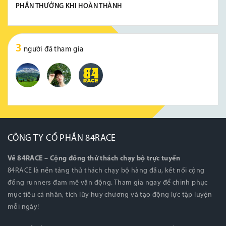
PHẦN THƯỞNG KHI HOÀN THÀNH
3
người đã tham gia
CÔNG TY CỔ PHẦN 84RACE
Về 84RACE – Cộng đồng thử thách chạy bộ trực tuyến
84RACE là nền tảng thử thách chạy bộ hàng đầu, kết nối cộng
đồng runners đam mê vận động. Tham gia ngay để chinh phục
mục tiêu cá nhân, tích lũy huy chương và tạo động lực tập luyện
mỗi ngày!