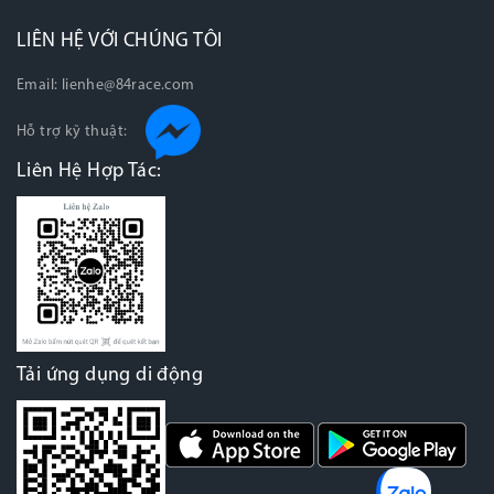
LIÊN HỆ VỚI CHÚNG TÔI
Email:
lienhe@84race.com
Hỗ trợ kỹ thuật:
Liên Hệ Hợp Tác:
Tải ứng dụng di động