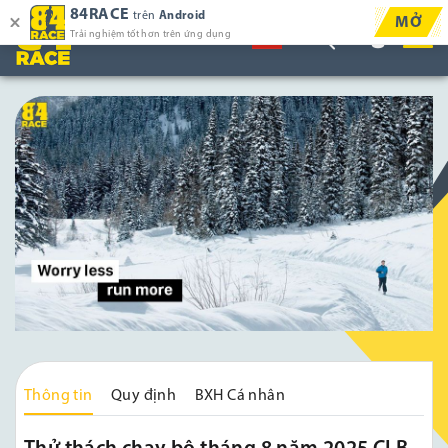
84RACE
trên
Android
MỞ
Trải nghiệm tốt hơn trên ứng dụng
Thông tin
Quy định
BXH Cá nhân