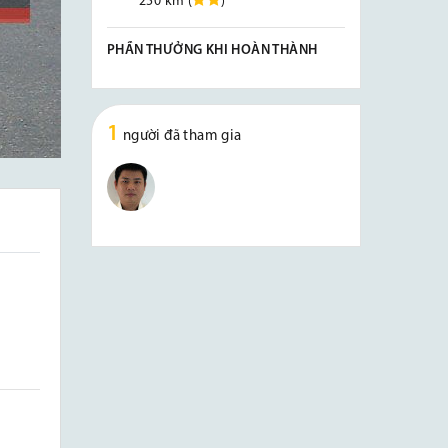
250 km (
)
PHẦN THƯỞNG KHI HOÀN THÀNH
1
người đã tham gia