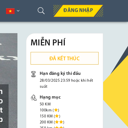
ĐĂNG NHẬP
MIỄN PHÍ
ĐÃ KẾT THÚC
Hạn đăng ký thi đấu
28/03/2025 23:59 hoặc khi hết
suất
Hạng mục
50 KM
100km (
)
150 KM (
)
200 KM (
)