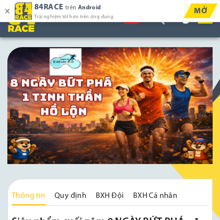
84RACE
trên
Android
MỞ
Trải nghiệm tốt hơn trên ứng dụng
Thông tin
Quy định
BXH Đội
BXH Cá nhân