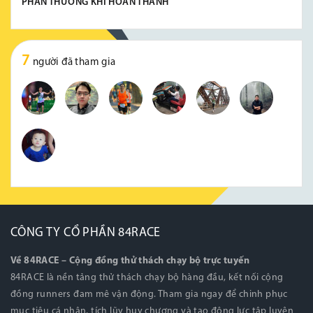
PHẦN THƯỞNG KHI HOÀN THÀNH
7
người đã tham gia
CÔNG TY CỔ PHẦN 84RACE
Về 84RACE – Cộng đồng thử thách chạy bộ trực tuyến
84RACE là nền tảng thử thách chạy bộ hàng đầu, kết nối cộng
đồng runners đam mê vận động. Tham gia ngay để chinh phục
mục tiêu cá nhân, tích lũy huy chương và tạo động lực tập luyện