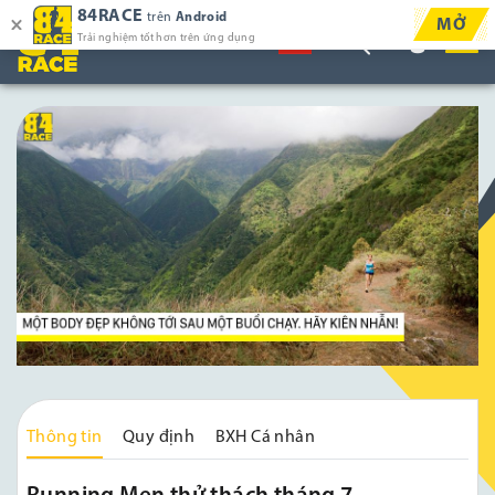
84RACE
trên
Android
MỞ
Trải nghiệm tốt hơn trên ứng dụng
Thông tin
Quy định
BXH Cá nhân