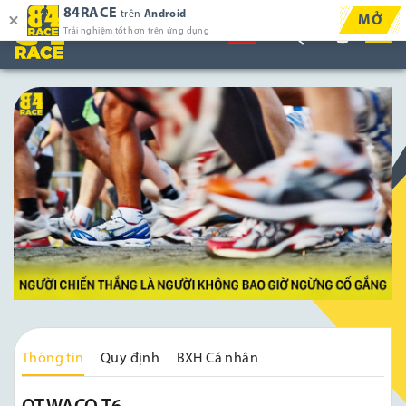
84RACE
trên
Android
MỞ
Trải nghiệm tốt hơn trên ứng dụng
Thông tin
Quy định
BXH Cá nhân