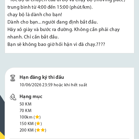
- Tốc độ di chuyển của đi bộ và chạy bộ (moving pace)
trung bình từ 4:00 đến 15:00 (phút/km).
chạy bộ là dành cho bạn!
Dành cho bạn... người đang định bắt đầu.
Hãy xỏ giày và bước ra đường. Không cần phải chạy
nhanh. Chỉ cần bắt đầu.
Bạn sẽ không bao giờ hối hận vì đã chạy.????
Hạn đăng ký thi đấu
10/06/2026 23:59 hoặc khi hết suất
Hạng mục
50 KM
70 KM
100km (
)
150 KM (
)
200 KM (
)