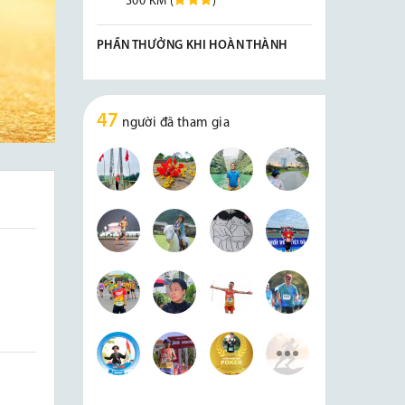
300 KM (
)
PHẦN THƯỞNG KHI HOÀN THÀNH
47
người đã tham gia