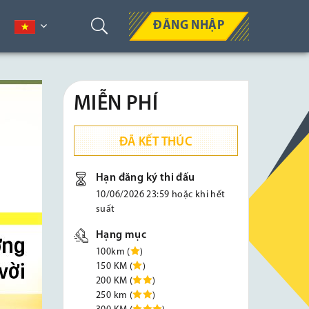
ĐĂNG NHẬP
MIỄN PHÍ
ĐÃ KẾT THÚC
Hạn đăng ký thi đấu
10/06/2026 23:59 hoặc khi hết
suất
Hạng mục
100km (
)
150 KM (
)
200 KM (
)
250 km (
)