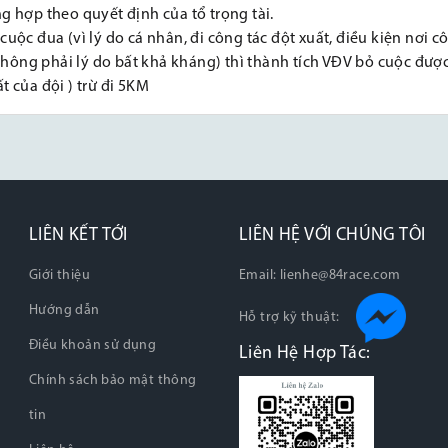
g hợp theo quyết định của tổ trọng tài.
cuộc đua (vì lý do cá nhân, đi công tác đột xuất, điều kiện nơi c
hông phải lý do bất khả kháng) thì thành tích VĐV bỏ cuộc được
t của đội ) trừ đi 5KM
LIÊN KẾT TỚI
LIÊN HỆ VỚI CHÚNG TÔI
Giới thiệu
Email:
lienhe@84race.com
Hướng dẫn
Hỗ trợ kỹ thuật:
Điều khoản sử dụng
Liên Hệ Hợp Tác:
Chính sách bảo mật thông
tin