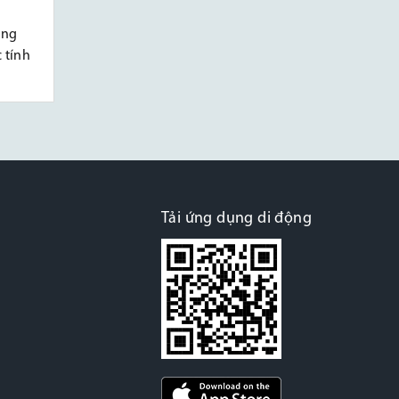
ông
 tính
Tải ứng dụng di động