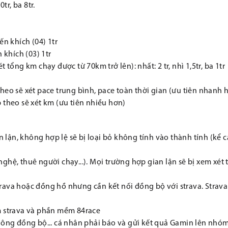
tr, ba 8tr.
yến khích (04) 1tr
n khích (03) 1tr
tổng km chạy được từ 70km trở lên): nhất: 2 tr, nhì 1,5tr, ba 1tr
heo sẽ xét pace trung bình, pace toàn thời gian (ưu tiên nhanh 
 theo sẽ xét km (ưu tiên nhiều hơn)
n lận, không hợp lệ sẽ bị loại bỏ không tính vào thành tính (kể c
hệ, thuê người chạy...). Mọi trường hợp gian lận sẽ bị xem xét 
rava hoặc đồng hồ nhưng cần kết nối đồng bộ với strava. Strava
m strava và phần mềm 84race
không đồng bộ... cá nhân phải báo và gửi kết quả Gamin lên nhó