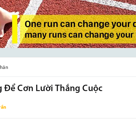
nhân
g Để Cơn Lười Thắng Cuộc
rần