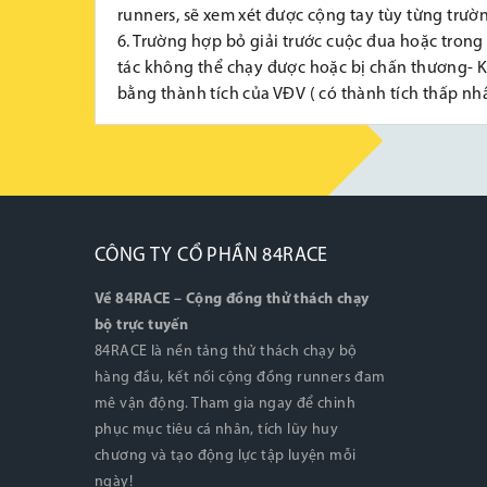
runners, sẽ xem xét được cộng tay tùy từng trườn
6. Trường hợp bỏ giải trước cuộc đua hoặc trong 
tác không thể chạy được hoặc bị chấn thương- K
bằng thành tích của VĐV ( có thành tích thấp nhấ
CÔNG TY CỔ PHẦN 84RACE
Về 84RACE – Cộng đồng thử thách chạy
bộ trực tuyến
84RACE là nền tảng thử thách chạy bộ
hàng đầu, kết nối cộng đồng runners đam
mê vận động. Tham gia ngay để chinh
phục mục tiêu cá nhân, tích lũy huy
chương và tạo động lực tập luyện mỗi
ngày!