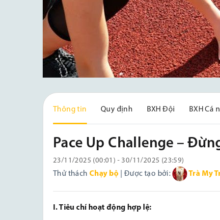
Thông tin
Quy định
BXH Đội
BXH Cá 
Pace Up Challenge – Đừn
23/11/2025 (00:01) - 30/11/2025 (23:59)
Thử thách
Chạy bộ
| Được tạo bởi:
Trà My T
I. Tiêu chí hoạt động hợp lệ: