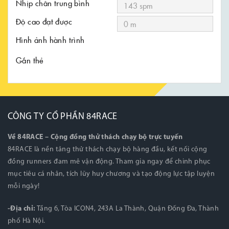
Nhịp chân trung bình
Độ cao đạt được
Hình ảnh hành trình
Gắn thẻ
CÔNG TY CỔ PHẦN 84RACE
Về 84RACE – Cộng đồng thử thách chạy bộ trực tuyến
84RACE là nền tảng thử thách chạy bộ hàng đầu, kết nối cộng
đồng runners đam mê vận động. Tham gia ngay để chinh phục
mục tiêu cá nhân, tích lũy huy chương và tạo động lực tập luyện
mỗi ngày!
-Địa chỉ:
Tầng 6, Tòa ICON4, 243A La Thành, Quận Đống Đa, Thành
phố Hà Nội.