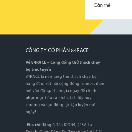
Gắn thẻ
CÔNG TY CỔ PHẦN 84RACE
Về 84RACE – Cộng đồng thử thách chạy
bộ trực tuyến
84RACE là nền tảng thử thách chạy bộ
hàng đầu, kết nối cộng đồng runners đam
mê vận động. Tham gia ngay để chinh
phục mục tiêu cá nhân, tích lũy huy
chương và tạo động lực tập luyện mỗi
ngày!
-Địa chỉ:
Tầng 6, Tòa ICON4, 243A La