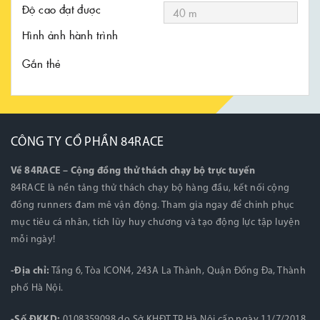
Độ cao đạt được
Hình ảnh hành trình
Gắn thẻ
CÔNG TY CỔ PHẦN 84RACE
Về 84RACE – Cộng đồng thử thách chạy bộ trực tuyến
84RACE là nền tảng thử thách chạy bộ hàng đầu, kết nối cộng
đồng runners đam mê vận động. Tham gia ngay để chinh phục
mục tiêu cá nhân, tích lũy huy chương và tạo động lực tập luyện
mỗi ngày!
-Địa chỉ:
Tầng 6, Tòa ICON4, 243A La Thành, Quận Đống Đa, Thành
phố Hà Nội.
-Số ĐKKD:
0108359098 do Sở KHĐT TP Hà Nội cấp ngày 11/7/2018.