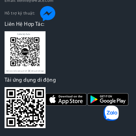
Email:
lienhe@84race.com
Hỗ trợ kỹ thuật:
Liên Hệ Hợp Tác:
Tải ứng dụng di động