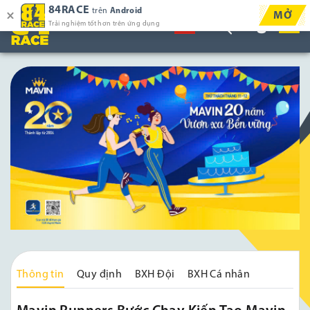
84RACE
trên
Android
MỞ
Trải nghiệm tốt hơn trên ứng dụng
Thông tin
Quy định
BXH Đội
BXH Cá nhân