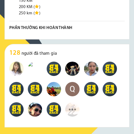
150 KM
200 KM (
)
250 km (
)
PHẦN THƯỞNG KHI HOÀN THÀNH
128
người đã tham gia