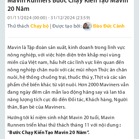
Mavin Runners Bước Chạy Kiến Tạo Mavin
20 Năm
01/11/2024 (00:00) - 31/12/2024 (23:59)
Thử thách
Chạy bộ
| Được tạo bởi:
Đào Đức Cảnh
Mavin là Tập đoàn sản xuất, kinh doanh trong lĩnh vực
nông nghiệp, với việc hiện diện trên khắp mọi vùng
miền của Việt nam, hầu hết các lĩnh vực liên quan đến
nông nghiệp chăn nuôi với các mũi nhọn Thức ăn chăn
nuôi, hệ thống chuồng trại, thuốc thú y, Thịt và các sản
phẩm chế biến khác từ vật nuôi. Hơn 2000 Maviners vẫn
đang ngày đêm cần mẫn lao động hăng say và lan tỏa
năng lượng tích cực đó đến Đối tác, Khách hàng, Người
thân, Bạn bè của Maviners.
Hướng tới kỉ niệm sinh nhật Mavin 20 tuổi, Mavin
Runners triển khai thử thách tháng 11 với nội dung
:
“
Bước Chạy Kiến Tạo Mavin 20 Năm”.