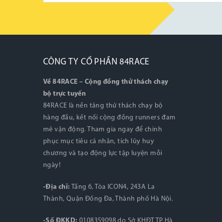
CÔNG TY CỔ PHẦN 84RACE
Về 84RACE – Cộng đồng thử thách chạy
bộ trực tuyến
84RACE là nền tảng thử thách chạy bộ
hàng đầu, kết nối cộng đồng runners đam
mê vận động. Tham gia ngay để chinh
phục mục tiêu cá nhân, tích lũy huy
chương và tạo động lực tập luyện mỗi
ngày!
-Địa chỉ:
Tầng 6, Tòa ICON4, 243A La
Thành, Quận Đống Đa, Thành phố Hà Nội.
-Số ĐKKD:
0108359098 do Sở KHĐT TP Hà