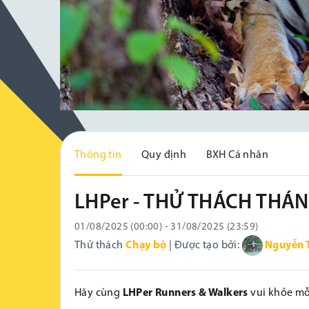
Thông tin
Quy định
BXH Cá nhân
LHPer - THỬ THÁCH THÁN
01/08/2025 (00:00) - 31/08/2025 (23:59)
Thử thách
Chạy bộ
| Được tạo bởi:
Nguyễn 
Hãy cùng
LHPer Runners & Walkers
vui khỏe mỗ