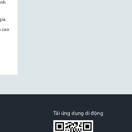
inh
gia.
m cao
Tải ứng dụng di động