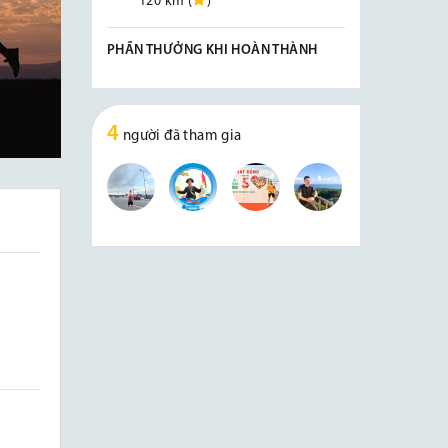
120 km (
)
PHẦN THƯỞNG KHI HOÀN THÀNH
4
người đã tham gia