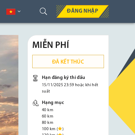
ĐĂNG NHẬP
MIỄN PHÍ
ĐÃ KẾT THÚC
Hạn đăng ký thi đấu
15/11/2025 23:59 hoặc khi hết
suất
Hạng mục
40 km
60 km
80 km
100 km (
)