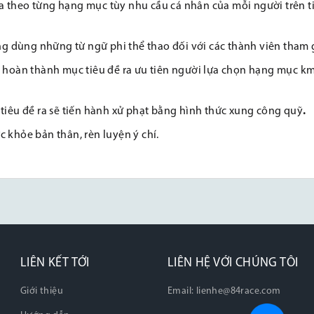
ra theo từng hạng mục tùy nhu cầu cá nhân của mỗi người trên t
g dùng những từ ngữ phi thể thao đối với các thành viên tham 
 hoàn thành mục tiêu đề ra ưu tiên người lựa chọn hạng mục k
iêu đề ra sẽ tiến hành xử phạt bằng hình thức xung công quỹ
.
c khỏe bản thân, rèn luyện ý chí.
LIÊN KẾT TỚI
LIÊN HỆ VỚI CHÚNG TÔI
Giới thiệu
Email:
lienhe@84race.com