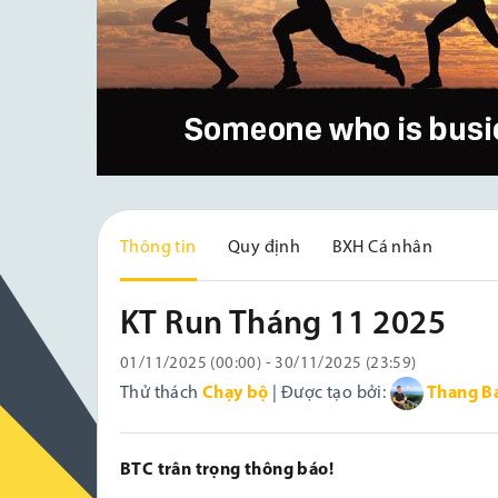
Thông tin
Quy định
BXH Cá nhân
KT Run Tháng 11 2025
01/11/2025 (00:00) - 30/11/2025 (23:59)
Thử thách
Chạy bộ
| Được tạo bởi:
Thang B
BTC trân trọng thông báo!