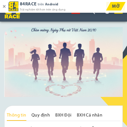
84RACE
trên
Android
MỞ
Trải nghiệm tốt hơn trên ứng dụng
Thông tin
Quy định
BXH Đội
BXH Cá nhân