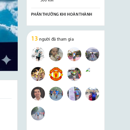
300 KM
PHẦN THƯỞNG KHI HOÀN THÀNH
13
người đã tham gia