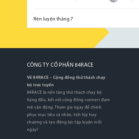
Rèn luyện tháng 7
CÔNG TY CỔ PHẦN 84RACE
Về 84RACE – Cộng đồng thử thách chạy
bộ trực tuyến
84RACE là nền tảng thử thách chạy bộ
hàng đầu, kết nối cộng đồng runners đam
mê vận động. Tham gia ngay để chinh
phục mục tiêu cá nhân, tích lũy huy
chương và tạo động lực tập luyện mỗi
ngày!