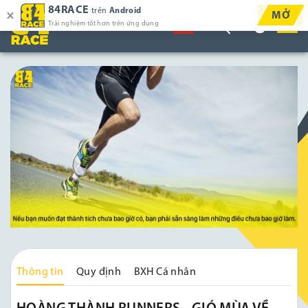
84RACE
trên
Android
MỞ
Trải nghiệm tốt hơn trên ứng dụng
Thông tin
Quy định
BXH Cá nhân