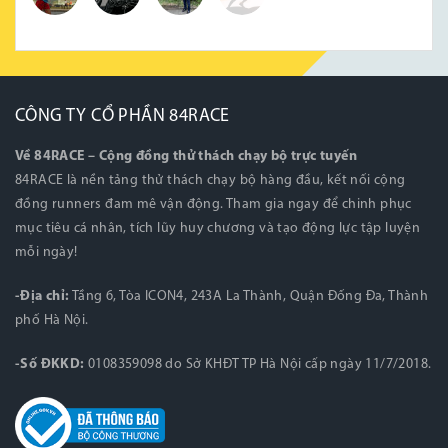
CÔNG TY CỔ PHẦN 84RACE
Về 84RACE – Cộng đồng thử thách chạy bộ trực tuyến
84RACE là nền tảng thử thách chạy bộ hàng đầu, kết nối cộng
đồng runners đam mê vận động. Tham gia ngay để chinh phục
mục tiêu cá nhân, tích lũy huy chương và tạo động lực tập luyện
mỗi ngày!
-Địa chỉ:
Tầng 6, Tòa ICON4, 243A La Thành, Quận Đống Đa, Thành
phố Hà Nội.
-Số ĐKKD:
0108359098 do Sở KHĐT TP Hà Nội cấp ngày 11/7/2018.