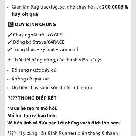
Gian lận (tag tracklog, xe, nhờ chạy hộ…):
200.000đ &
hủy kết quả
5️
⃣ QUY ĐỊNH CHUNG
✔️ Chạy ngoài trời, có GPS
✔️ Đồng bộ Strava/84RACE
✔️ Trung thực – kỷ luật – văn minh
⚠️ Thời tiết nắng nóng, các thành viên lưu ý:
Bổ sung nước đầy đủ
Không cố quá sức
Ưu tiên chạy sáng sớm hoặc tối muộn
???? THÔNG ĐIỆP KẾT
“Mùa hè tạo ra mồ hôi.
Mồ hôi tạo ra bản lĩnh.
Và bản lĩnh sẽ đưa bạn tới những vạch đích lớn hơn.”
???? Hãy cùng Hòa Bình Runners biến tháng 6 thành: