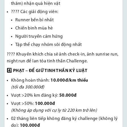
thăm) nhận quà hiện vật
???? Các giải động viên:
Runner bền bỉ nhất
Chiến binh mùa hè
Người truyền cảm hứng
Tập thể chạy nhóm sôi động nhất
???? Khuyến khích chia sẻ ảnh check-in, ảnh sunrise run,
night run để lan tỏa tinh thần Challenge.
4️
⃣ PHẠT – ĐỂ GIỮ TINH THẦN KỶ LUẬT
Không hoàn thành:
10.000đ/km thiếu
(tối đa 300.000đ)
Vượt >20% km đăng ký:
50.000đ
Vượt >50%:
100.000đ
(Không áp dụng với cự ly từ 220 km trở lên)
02 tháng liên tiếp không đăng ký challenge (không lý
do):
100.000đ