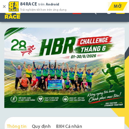
84RACE
trên
Android
MỞ
Trải nghiệm tốt hơn trên ứng dụng
Thông tin
Quy định
BXH Cá nhân