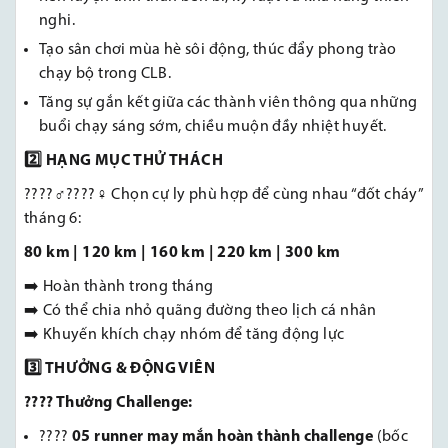
nghi.
Tạo sân chơi mùa hè sôi động, thúc đẩy phong trào
chạy bộ trong CLB.
Tăng sự gắn kết giữa các thành viên thông qua những
buổi chạy sáng sớm, chiều muộn đầy nhiệt huyết.
2️
⃣ HẠNG MỤC THỬ THÁCH
????‍♂️????‍♀️ Chọn cự ly phù hợp để cùng nhau “đốt cháy”
tháng 6:
80 km | 120 km | 160 km | 220 km | 300 km
➡️ Hoàn thành trong tháng
➡️ Có thể chia nhỏ quãng đường theo lịch cá nhân
➡️ Khuyến khích chạy nhóm để tăng động lực
3️
⃣ THƯỞNG & ĐỘNG VIÊN
???? Thưởng Challenge:
????
05 runner may mắn hoàn thành challenge
(bốc