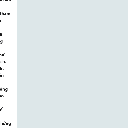
ối với
n tham
n
n.
ng
thử
ch.
h.
ên
động
ho
tế
 chứng