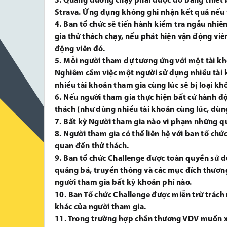
3. Quãng đường chạy phải được đo bằng thiết bị
Strava. Ứng dụng không ghi nhận kết quả nếu 
4. Ban tổ chức sẽ tiến hành kiểm tra ngẫu nhiê
gia thử thách chạy, nếu phát hiện vận động viê
động viên đó.
5. Mỗi người tham dự tương ứng với một tài kh
Nghiêm cấm việc một người sử dụng nhiều tài 
nhiều tài khoản tham gia cùng lúc sẽ bị loại khỏ
6. Nếu người tham gia thực hiện bất cứ hành đ
thách (như dùng nhiều tài khoản cùng lúc, dùng
7. Bất kỳ Người tham gia nào vi phạm những quy
8. Người tham gia có thể liên hệ với ban tổ chức
quan đến thử thách.
9. Ban tổ chức Challenge được toàn quyền sử d
quảng bá, truyền thông và các mục đích thươn
người tham gia bất kỳ khoản phí nào.
10. Ban Tổ chức Challenge được miễn trừ trách 
khác của người tham gia.
11. Trong trường hợp chấn thương VDV muốn xi