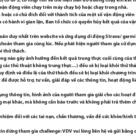
 có GPS, có nhịp tim và thể hiện bản đồ đường chạy khi kết n
vận động viên chạy trên máy chạy bộ hoặc chạy trong nhà.
n hoặc có chủ đích đối với thành tích của một số vận động viê
n có hành vi gian lận, Ban tổ chức có quyền hủy kết quả của vậ
oản duy nhất trên website và ứng dụng di động Strava/ garmi
khoản tham gia cùng lúc. Nếu phát hiện người tham gia sử dụ
i thử thách.
ộng nào gây ảnh hưởng đến kết quả trung thực cuối cùng của 
 các thủ thuật không trung thực…) đều sẽ bị loại khỏi thử thá
 định và điều lệ của thử thách đều sẽ bị loại khỏi chương trìn
 để được hỗ trợ, tư vấn, giải đáp về các thông tin, hoạt động li
ụng thông tin, hình ảnh của người tham gia giải cho các hoạt 
g mại khác, mà không cần báo trước và không phải trả thêm c
nhiệm đối với các tai nạn, chấn thương, vấn đề sức khỏe/kinh 
n dừng tham gia challenge: VDV vui lòng liên hệ và gửi bằng