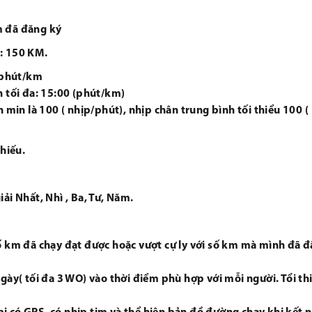
m đã đăng ký
: 150 KM.
5 phút/km
h tối đa: 15:00 (phút/km)
h min là 100 ( nhịp/phút), nhịp chân trung bình tối thiểu 100 (
hiếu.
ải Nhất, Nhì , Ba, Tư, Năm.
số km đã chạy đạt được hoặc vượt cự ly với số km mà mình đã 
ngày( tối đa 3 WO) vào thời điểm phù hợp với mỗi người. Tổi th