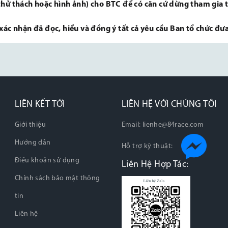
thử thách hoặc hình ảnh) cho BTC để có căn cứ dừng tham gia 
xác nhận đã đọc, hiểu và đồng ý tất cả yêu cầu Ban tổ chức đưa
LIÊN KẾT TỚI
LIÊN HỆ VỚI CHÚNG TÔI
Giới thiệu
Email:
lienhe@84race.com
Hướng dẫn
Hỗ trợ kỹ thuật:
Điều khoản sử dụng
Liên Hệ Hợp Tác:
Chính sách bảo mật thông
tin
Liên hệ