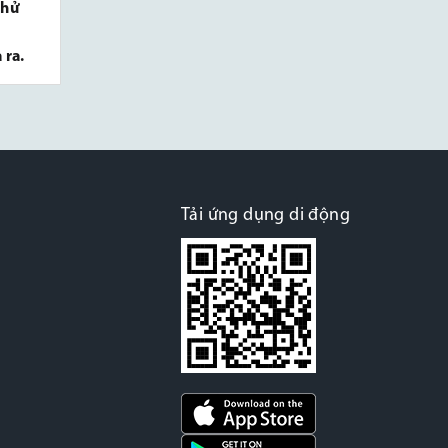
thử
 ra.
Tải ứng dụng di động