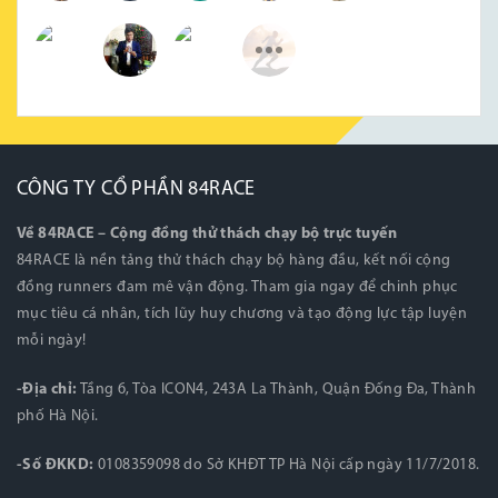
CÔNG TY CỔ PHẦN 84RACE
Về 84RACE – Cộng đồng thử thách chạy bộ trực tuyến
84RACE là nền tảng thử thách chạy bộ hàng đầu, kết nối cộng
đồng runners đam mê vận động. Tham gia ngay để chinh phục
mục tiêu cá nhân, tích lũy huy chương và tạo động lực tập luyện
mỗi ngày!
-Địa chỉ:
Tầng 6, Tòa ICON4, 243A La Thành, Quận Đống Đa, Thành
phố Hà Nội.
-Số ĐKKD:
0108359098 do Sở KHĐT TP Hà Nội cấp ngày 11/7/2018.