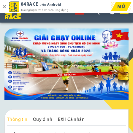
84RACE
trên
Android
MỞ
Trải nghiệm tốt hơn trên ứng dụng
Thông tin
Quy định
BXH Cá nhân