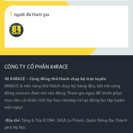
1
người đã tham gia
CÔNG TY CỔ PHẦN 84RACE
Về 84RACE – Cộng đồng thử thách chạy bộ trực tuyến
84RACE là nền tảng thử thách chạy bộ hàng đầu, kết nối cộng
đồng runners đam mê vận động. Tham gia ngay để chinh phục
mục tiêu cá nhân, tích lũy huy chương và tạo động lực tập luyện
mỗi ngày!
-Địa chỉ:
Tầng 6, Tòa ICON4, 243A La Thành, Quận Đống Đa, Thành
phố Hà Nội.