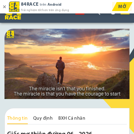
84RACE
trên
Android
MỞ
Trải nghiệm tốt hơn trên ứng dụng
Thông tin
Quy định
BXH Cá nhân