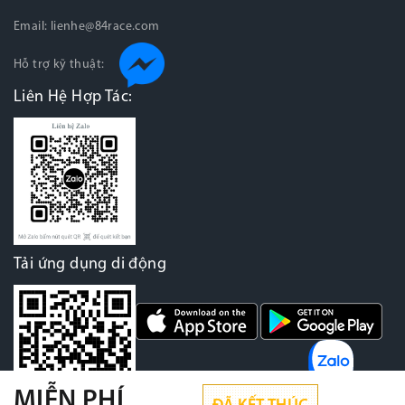
Email:
lienhe@84race.com
Hỗ trợ kỹ thuật:
Liên Hệ Hợp Tác:
Tải ứng dụng di động
MIỄN PHÍ