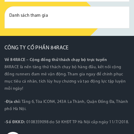
Danh sách tham gia
CÔNG TY CỔ PHẦN 84RACE
Về 84RACE – Cộng đồng thử thách chạy bộ trực tuyến
84RACE là nền tảng thử thách chạy bộ hàng đầu, kết nối cộng
đồng runners đam mê vận động. Tham gia ngay để chinh phục
mục tiêu cá nhân, tích lũy huy chương và tạo động lực tập luyện
mỗi ngày!
-Địa chỉ:
Tầng 6, Tòa ICON4, 243A La Thành, Quận Đống Đa, Thành
phố Hà Nội.
-Số ĐKKD:
0108359098 do Sở KHĐT TP Hà Nội cấp ngày 11/7/2018.