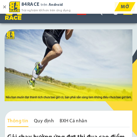
84RACE
trên
Android
MỞ
Trải nghiệm tốt hơn trên ứng dụng
Thông tin
Quy định
BXH Cá nhân