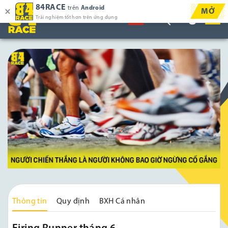
84RACE
trên
Android
MỞ
Trải nghiệm tốt hơn trên ứng dụng
Thông tin
Quy định
BXH Cá nhân