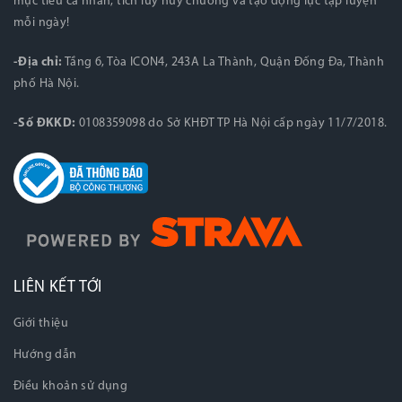
mục tiêu cá nhân, tích lũy huy chương và tạo động lực tập luyện
mỗi ngày!
-Địa chỉ:
Tầng 6, Tòa ICON4, 243A La Thành, Quận Đống Đa, Thành
phố Hà Nội.
-Số ĐKKD:
0108359098 do Sở KHĐT TP Hà Nội cấp ngày 11/7/2018.
LIÊN KẾT TỚI
Giới thiệu
Hướng dẫn
Điều khoản sử dụng