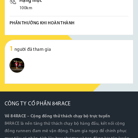
Hạng mục
100km
PHẦN THƯỞNG KHI HOÀN THÀNH
1
người đã tham gia
CÔNG TY CỔ PHẦN 84RACE
Về 84RACE – Cộng đồng thử thách chạy bộ trực tuyến
84RACE là nền tảng thử thách chạy bộ hàng đầu, kết nối cộng
đồng runners đam mê vận động. Tham gia ngay để chinh phục