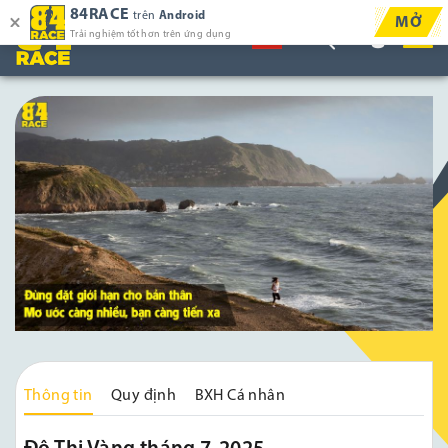
84RACE
trên
Android
MỞ
Trải nghiệm tốt hơn trên ứng dụng
Thông tin
Quy định
BXH Cá nhân