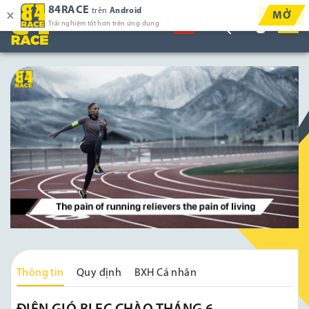
84RACE
trên
Android
MỞ
Trải nghiệm tốt hơn trên ứng dụng
Thông tin
Quy định
BXH Cá nhân