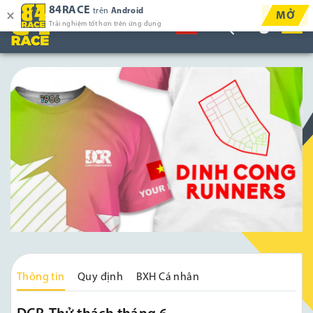
84RACE
trên
Android
MỞ
Trải nghiệm tốt hơn trên ứng dụng
Thông tin
Quy định
BXH Cá nhân