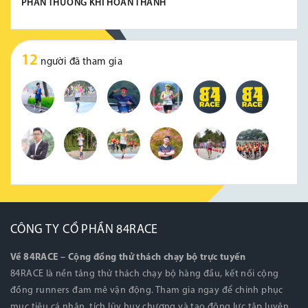
PHẦN THƯỞNG KHI HOÀN THÀNH
12
người đã tham gia
CÔNG TY CỔ PHẦN 84RACE
Về 84RACE – Cộng đồng thử thách chạy bộ trực tuyến
84RACE là nền tảng thử thách chạy bộ hàng đầu, kết nối cộng
đồng runners đam mê vận động. Tham gia ngay để chinh phục
mục tiêu cá nhân, tích lũy huy chương và tạo động lực tập luyện