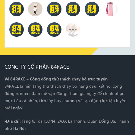
CÔNG TY CỔ PHẦN 84RACE
Về 84RACE – Cộng đồng thử thách chạy bộ trực tuyến
84RACE là nền tảng thử thách chạy bộ hàng đầu, kết nối cộng
đồng runners đam mê vận động. Tham gia ngay để chinh phục
mục tiêu cá nhân, tích lũy huy chương và tạo động lực tập luyện
mỗi ngày!
-Địa chỉ:
Tầng 6, Tòa ICON4, 243A La Thành, Quận Đống Đa, Thành
phố Hà Nội.