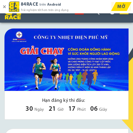
84RACE
trên
Android
MỞ
Trải nghiệm tốt hơn trên ứng dụng
Hạn đăng ký thi đấu:
30
21
17
05
Ngày
Giờ
Phút
Giây