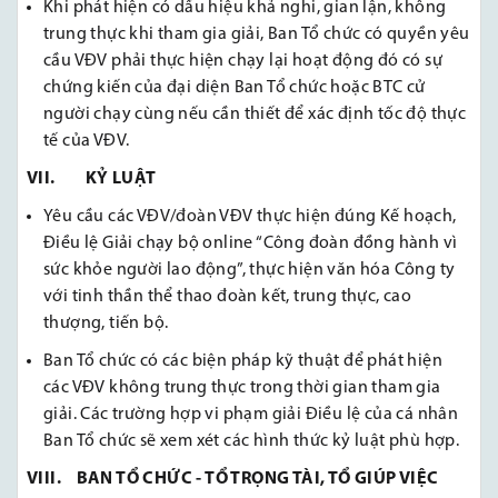
Khi phát hiện có dấu hiệu khả nghi, gian lận, không
trung thực khi tham gia giải, Ban Tổ chức có quyền yêu
cầu VĐV phải thực hiện chạy lại hoạt động đó có sự
chứng kiến của đại diện Ban Tổ chức hoặc BTC cử
người chạy cùng nếu cần thiết để xác định tốc độ thực
tế của VĐV.
VII. KỶ LUẬT
Yêu cầu các VĐV/đoàn VĐV thực hiện đúng Kế hoạch,
Điều lệ Giải chạy bộ online “Công đoàn đồng hành vì
sức khỏe người lao động”, thực hiện văn hóa Công ty
với tinh thần thể thao đoàn kết, trung thực, cao
thượng, tiến bộ.
Ban Tổ chức có các biện pháp kỹ thuật để phát hiện
các VĐV không trung thực trong thời gian tham gia
giải. Các trường hợp vi phạm giải Điều lệ của cá nhân
Ban Tổ chức sẽ xem xét các hình thức kỷ luật phù hợp.
VIII. BAN TỔ CHỨC - TỔ TRỌNG TÀI, TỔ GIÚP VIỆC