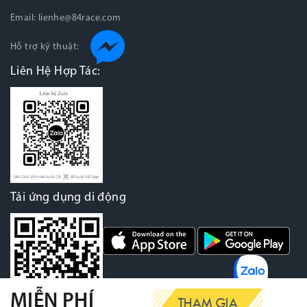
Email:
lienhe@84race.com
Hỗ trợ kỹ thuật:
Liên Hệ Hợp Tác:
Tải ứng dụng di động
MIỄN PHÍ
THAM GIA