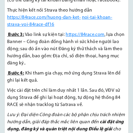
(Có thể đăng ký tài khoản bằng email hoặc Facebook).
Thực hiện kết nối Strava theo hướng dẫn
https://84race.com/huong-dan-ket-
noi-tai-khoan-
strava-voi-84race-df16
Bước 3:
Vào link sự kiện tại:
https://84race.com
, lựa chọn
Banner – Công đoàn đồng hành vì sức khỏe người lao
động; sau đó ấn vào nút Đăng ký thử thách và làm theo
hướng dẫn, bao gồm: Địa chỉ, số điện thoại, hạng mục
đăng ký..
Bước 4:
Khi tham gia chạy, mở ứng dụng Strava lên để
ghi lại kết quả.
Việc cài đặt trên chỉ làm duy nhất 1 lần. Sau đó, VĐV sử
dụng Strava để ghi lại hoạt động, tự động hệ thống 84
RACE sẽ nhận tracklog từ Satrava về.
Lưu ý: Đại diện Công đoàn các bộ phận chịu trách nhiệm
hướng dẫn, giải đáp thắc mắc liên quan đến
cài đặt ứng
dụng, đăng ký và quán triệt nội dung Điều lệ giải
cho