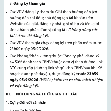
Đăng ký tham gia
Các VĐV đăng ký tham dự Giải theo hướng dẫn (có
hướng dẫn chi tiết); chủ động tạo tài khoản trên
Website của giải, đăng ký phải ghi rõ họ và tên, giới
tính, thành phần, đơn vị công tác
(không dùng các
biệt danh để đăng ký).
Các VĐV tham gia chạy đăng ký trên phần mềm trước
23h00 ngày 05/9/2026.
Các Phòng/Phân xưởng thuộc Công ty phải đăng ký
>=50% danh sách CBNV thuộc đơn vị theo đường link
BTC cung cấp (đường link sẽ gửi cho CBNV sau khi Kế
hoạch được phê duyệt), được đăng ký
trước 23h59
ngày 05/9/2026
(VĐV tự kiểm tra và chịu trách nhiệm
về việc đăng ký).
III. NỘI DUNG VÀ THỜI GIAN THI ĐẤU
Cự ly đối với cá nhân