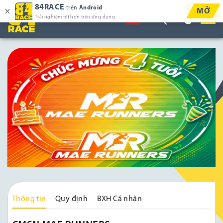
84RACE
trên
Android
MỞ
Trải nghiệm tốt hơn trên ứng dụng
Thông tin
Quy định
BXH Cá nhân