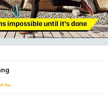
áng
nh Tue