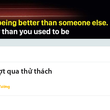
ợt qua thử thách
Tường