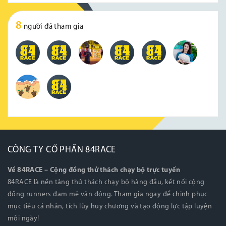
8
người đã tham gia
CÔNG TY CỔ PHẦN 84RACE
Về 84RACE – Cộng đồng thử thách chạy bộ trực tuyến
84RACE là nền tảng thử thách chạy bộ hàng đầu, kết nối cộng
đồng runners đam mê vận động. Tham gia ngay để chinh phục
mục tiêu cá nhân, tích lũy huy chương và tạo động lực tập luyện
mỗi ngày!