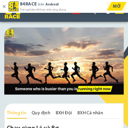
84RACE
trên
Android
MỞ
Trải nghiệm tốt hơn trên ứng dụng
Thông tin
Quy định
BXH Đội
BXH Cá nhân